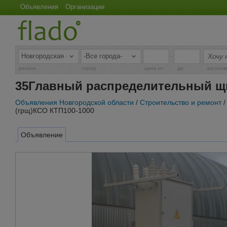
Объявления
Организации
-
регион
город
цена от
до
заголов
35Главный распределительный щи
Объявления Новгородской области
/
Строительство и ремонт
(грщ)КСО КТП100-1000
Объявление