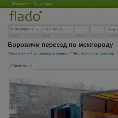
Объявления
Организации
-
регион
город
цена от
до
заголов
Боровичи переезд по межгороду
Объявления Новгородской области
/
Автомобили и транспорт
Объявление