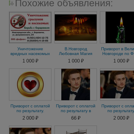
Похожие объявления:
Уничтожение
В.Новгород
Приворот в Вел
вредных насекомых
Любовная Магия
Новгороде по Ф
и грызунов в
Сделаю Любой
на Мужчину.
1 000 ₽
1 000 ₽
1 000 ₽
Боровичах
Приворот по
Приворот на
фотографии
Женщину
Приворот с оплатой
Приворот с оплатой
Приворот с опл
по результату.
по результату в
по результату
Приворот без
Великом
Гадание. снят
2 000 ₽
66 ₽
2 000 ₽
последствий.Гадание
Новгороде.Приворот
негатива 43
s
срочно