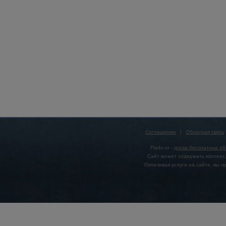
Соглашение
|
Обратная связь
Flado.ru -
доска бесплатных о
Сайт может содержать контент,
Оплачивая услуги на сайте, вы 