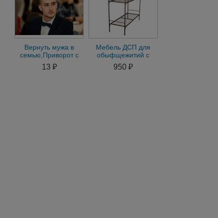
Вернуть мужа в
Мебель ДСП для
семью,Приворот с
обыфщежитий с
оплатой по
доставкой по всей
13 ₽
950 ₽
результату.Отвороты
России