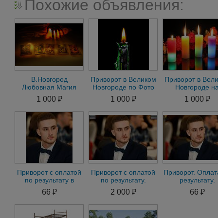
Похожие объявления:
В.Новгород
Приворот в Великом
Приворот в Вел
Любовная Магия
Новгороде по Фото
Новгороде н
Сделаю Любой
на Мужчину.
Мужчину. Приво
1 000 ₽
1 000 ₽
1 000 ₽
Приворот по
Приворот на
на Женщину по 
фотографии
Женщину
Приворот с оплатой
Приворот с оплатой
Приворот. Оплат
по результату в
по результату.
результату.
Великом
Гадание. снятие
Магическая по
66 ₽
2 000 ₽
66 ₽
Новгороде.Приворот
негатива 43
в дeлах и бизнe
срочно