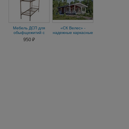
Мебель ДСП для
«СК Велес» -
обыфщежитий с
надежные каркасные
доставкой по всей
дома под ключ по
950 ₽
России
всей территории РФ