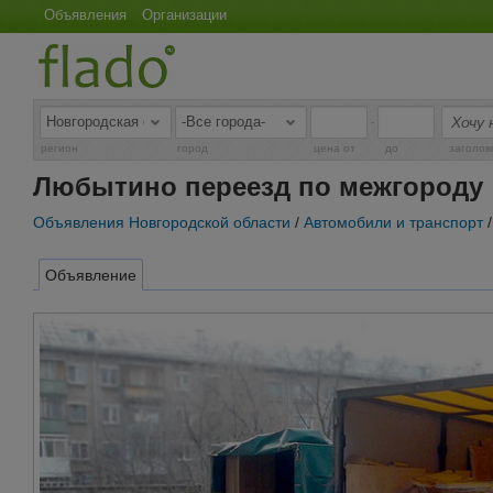
Объявления
Организации
-
регион
город
цена от
до
заголов
Любытино переезд по межгороду
Объявления Новгородской области
/
Автомобили и транспорт
Объявление