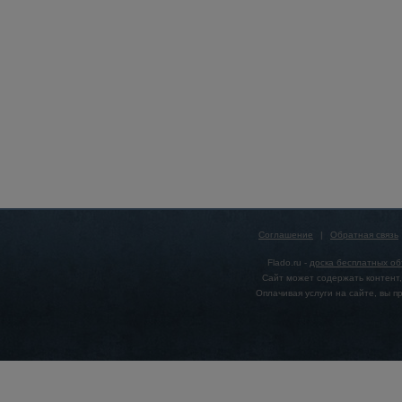
Соглашение
|
Обратная связь
Flado.ru -
доска бесплатных о
Сайт может содержать контент,
Оплачивая услуги на сайте, вы 