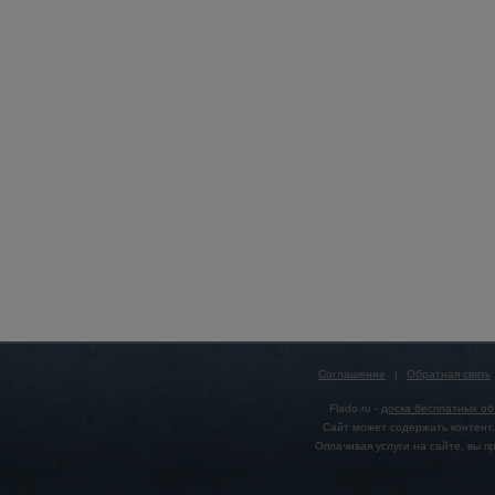
Соглашение
|
Обратная связь
Flado.ru -
доска бесплатных о
Сайт может содержать контент,
Оплачивая услуги на сайте, вы 