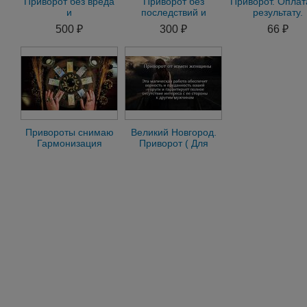
Приворот без вреда
Приворот без
Приворот. Оплат
и
последствий и
результату.
греха.Гадание.Чёрное
греха.Отворот.Любовная
Магическая по
500 ₽
300 ₽
66 ₽
венчание
магия.Защита
в дeлах и бизнe
Привороты снимаю
Великий Новгород.
Гармонизация
Приворот ( Для
Корректировка
Защиты От Измен
судьбы Консультация
Жены )
zi