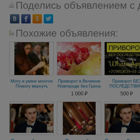
Поделись объявлением с 
Похожие объявления:
Могу и умею многое
Приворот в Великом
Приворот БЕ
Помогу вернуть
Новгороде без Греха
ПОСЛЕДСТВИ
Сниму проклятия
и Последствий.
Диагностика 
1 000 ₽
500 ₽
Магия. Гадание
консультация
БЕСПЛАТНО. 