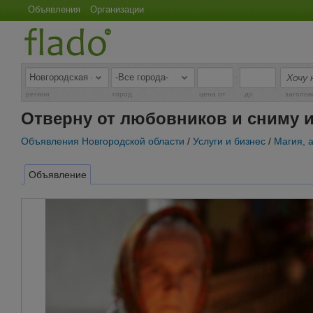
Объявления
Организации
-
регион
город
цена от
до
заголов
Отверну от любовников и сниму 
Объявления Новгородской области
/
Услуги и бизнес
/
Магия, 
Объявление