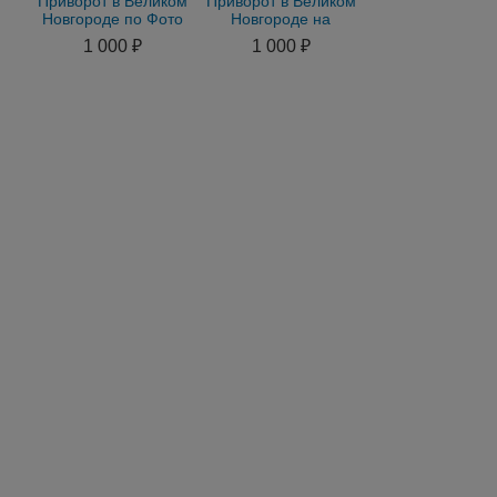
Приворот в Великом
Приворот в Великом
Новгороде по Фото
Новгороде на
на Мужчину.
Мужчину. Приворот
1 000 ₽
1 000 ₽
Приворот на
на Женщину по Фото
Женщину