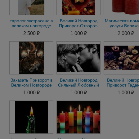
таролог экстрасенс в
Великий Новгород
Магическая по
великом новгороде
Приворот-Отворот-
услуги Велик
приворот отворот
Привязка-Присушка-
Новгороде прив
2 500 ₽
1 000 ₽
2 000 ₽
Гадание
мага Великом Н
Заказать Приворот в
Великий Новгород
Великий Новго
Великом Новгороде
Сильный Любовный
Приворот Гада
онлайн магия
Приворот на
Снять Порчу Ос
1 000 ₽
1 000 ₽
1 000 ₽
гадание
Мужчину Женщину
Рассорка Прису
Гадание