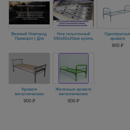
Великий Новгород.
Нож гильотинный
Одноярусны
Приворот ( Для
590х60х20мм купить
кровати
Защиты От Измен
от производителя.
металлические 
900 ₽
Жены )
Изготовление, про
лагеря
Кровати
Железные кровати
металлические
металлические
двухъярусные
двухъярусные оптом
900 ₽
900 ₽
усиленные, кровати
одноярусные