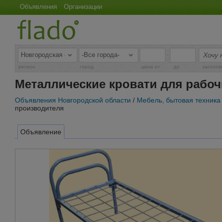
Объявления
Организации
-
регион
город
цена от
до
заголов
Металлические кровати для рабоч
Объявления Новгородской области
/
Мебель, бытовая техника
производителя
Объявление