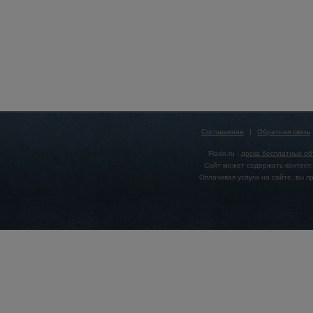
Соглашение
|
Обратная связь
Flado.ru -
доска бесплатных о
Сайт может содержать контент,
Оплачивая услуги на сайте, вы 