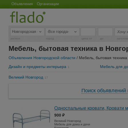
Объявления
Организации
-
регион
город
цена от
до
заголов
Мебель, бытовая техника в Новго
Объявления Новгородской области
/ Мебель, бытовая техника
Дизайн и предметы интерьера
Мебель для до
1
Великий Новгород
17
Поиск объявлений 
Односпальные кровати, Кровати 
900 ₽
Великий Новгород
Мебель для дома и дачи
Компания