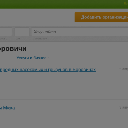
Во
Добавить организаци
-
ена от
до
заголовок
оровичи
Услуги и бизнес
6
вредных насекомых и грызунов в Боровичах
5 авг
и
ы Мужа
3 авг