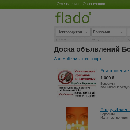
Объявления
Организации
регион
город
ц
Доска объявлений Б
Автомобили и транспорт
3
Уничтожение 
1 000 ₽
Боровичи
Клининговые услуг
Уберу Измен
Боровичи
Магия, астрология