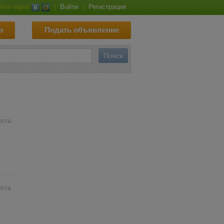
йти через
|
Войти
|
Регистрация
ю
Подать объявление
уста
уста