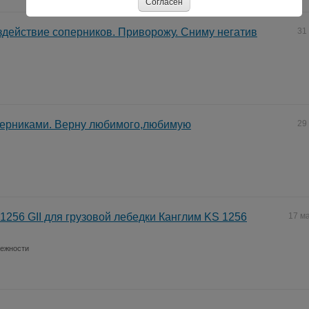
Согласен
действие соперников. Приворожу. Сниму негатив
31
перниками. Верну любимого,любимую
29
 1256 GII для грузовой лебедки Канглим KS 1256
17 м
лежности