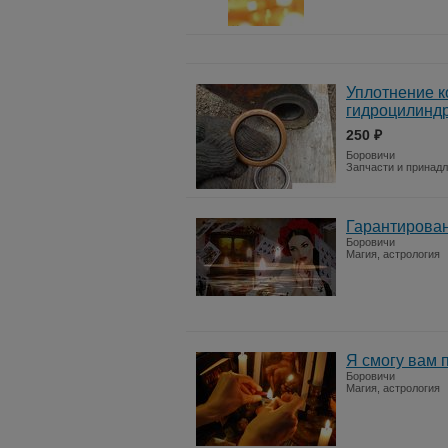
Уплотнение ко
гидроцилинд
250 ₽
Боровичи
Запчасти и принад
Гарантирован
Боровичи
Магия, астрология
Я смогу вам 
Боровичи
Магия, астрология