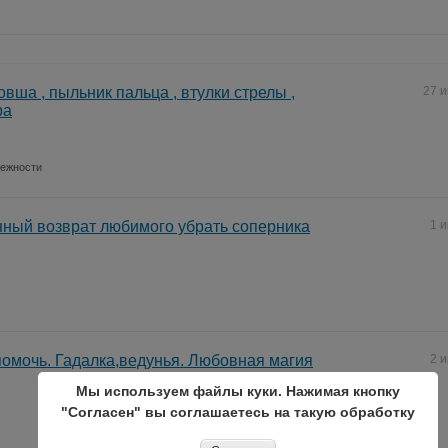
вша , пыльник пальца , втулки стрелы ,
27 
ра
лежности
ный возврат любимого убрать соперника
1 
помочь. Гадалка,ведунья. Любовная магия
2 
Мы используем файлы куки. Нажимая кнопку
"Согласен" вы соглашаетесь на такую обработку