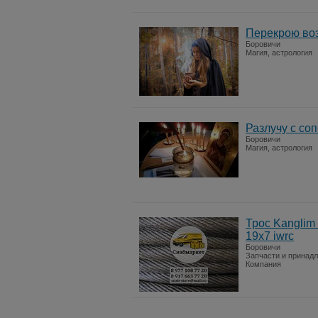
Перекрою воз
Боровичи
Магия, астрология
Разлучу с со
Боровичи
Магия, астрология
Трос Kanglim
19x7 iwrc
Боровичи
Запчасти и принад
Компания