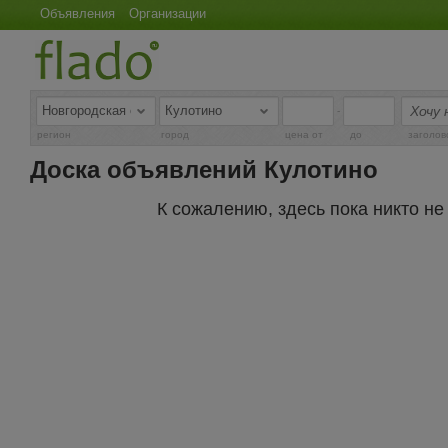
Объявления
Организации
-
регион
город
цена от
до
заголов
Доска объявлений Кулотино
К сожалению, здесь пока никто н