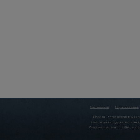
Соглашение
|
Обратная связь
Flado.ru -
доска бесплатных о
Сайт может содержать контент,
Оплачивая услуги на сайте, вы 