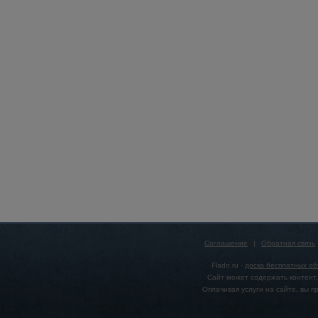
Соглашение
|
Обратная связь
Flado.ru -
доска бесплатных о
Сайт может содержать контент,
Оплачивая услуги на сайте, вы 