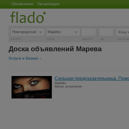
Объявления
Организации
-
регион
город
цена от
до
заголов
Доска объявлений Марева
Услуги и бизнес
1
Сильная предсказательница. Пом
Марёво
Магия, астрология