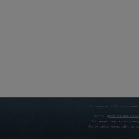
Соглашение
|
Обратная связь
Flado.ru -
доска бесплатных о
Сайт может содержать контент,
Оплачивая услуги на сайте, вы 