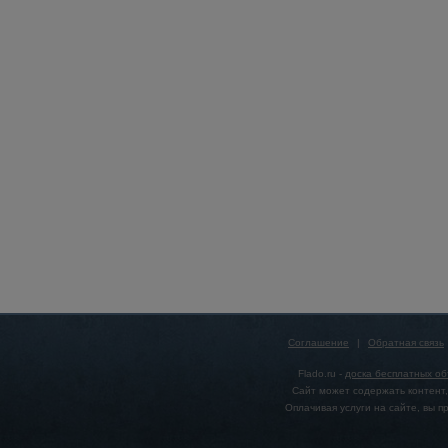
Соглашение
|
Обратная связь
Flado.ru -
доска бесплатных о
Сайт может содержать контент,
Оплачивая услуги на сайте, вы 