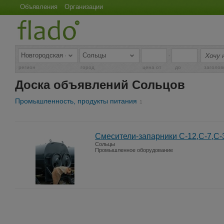
Объявления
Организации
-
регион
город
цена от
до
заголов
Доска объявлений Сольцов
Промышленность, продукты питания
1
Смесители-запарники С-12,С-7,С-
Сольцы
Промышленное оборудование