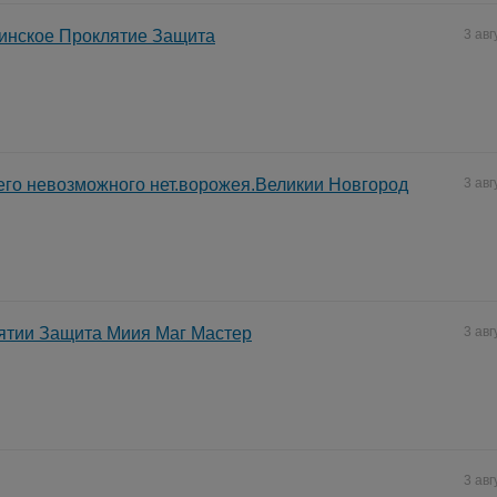
инское Проклятие Защита
3 авг
его невозможного нет.ворожея.Великии Новгород
3 авг
ятии Защита Миия Маг Мастер
3 авг
3 авг