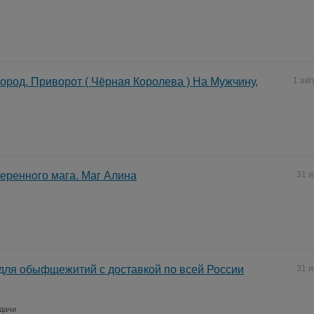
ород. Приворот ( Чёрная Королева ) На Мужчину,
1 авг
ренного мага. Маг Алина
31 
ля обыфщежитий с доставкой по всей России
31 
 дачи