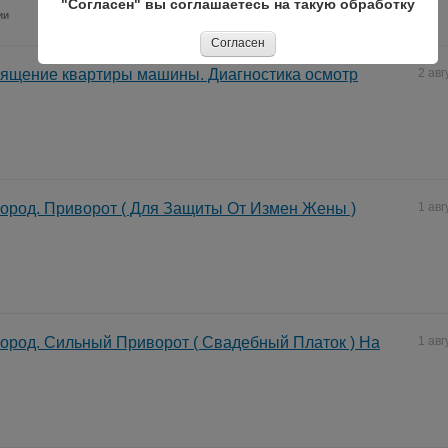
"Согласен" вы соглашаетесь на такую обработку
ии
Согласен
вящение квартиры машины. Диагностика осмотр
2 авг
ород. Приворот ( Для Защиты От Измен Жены )
1 авг
ород. Сильный Приворот ( Свадебный Платок ) На
1 авг