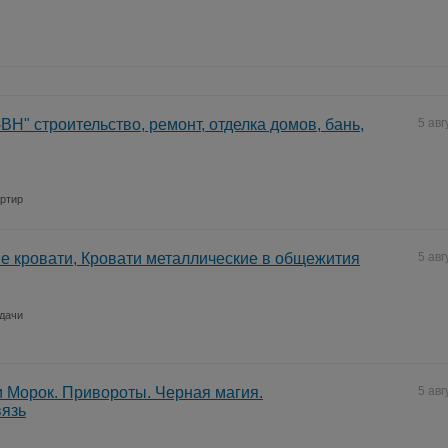
ВН" строительство, ремонт, отделка домов, бань,
5 авг
артир
 кровати, Кровати металлические в общежития
5 авг
 дачи
 Морок. Привороты. Черная магия.
5 авг
вязь