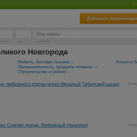
Во
Добавить организаци
-
ена от
до
заголовок
еликого Новгорода
Мебель, бытовая техника
Услуги и б
17
Промышленность, продукты питания
19
Строительство и ремонт
8
е любовного союза через Мощный Тибетский канал
6 авг
ог. Снятие порчи. Любовный приворот
5 авг