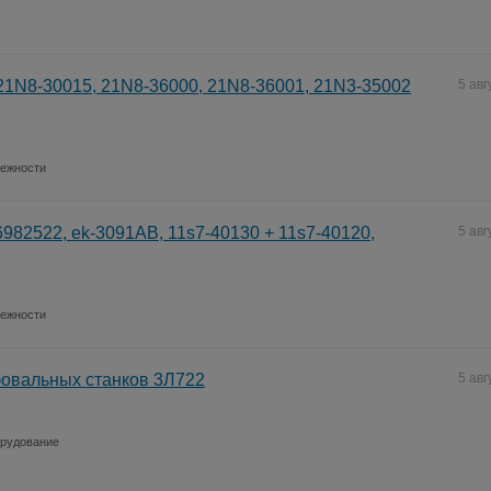
21N8-30015, 21N8-36000, 21N8-36001, 21N3-35002
5 авг
лежности
6982522, ek-3091AB, 11s7-40130 + 11s7-40120,
5 авг
лежности
овальных станков 3Л722
5 авг
рудование