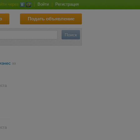
йти через
|
Войти
|
Регистрация
ю
Подать объявление
изнес
99
уста
уста