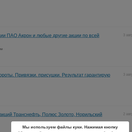
ии ПАО Акрон и любые другие акции по всей
3 авг
ии
роты. Привязки. присушки. Результат гарантирую
3 авг
 акций Транснефть, Полюс Золото, Норильский
2 авг
Мы используем файлы куки. Нажимая кнопку