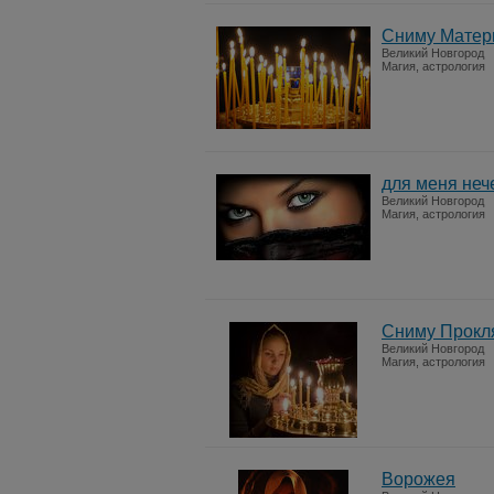
Сниму Матер
Великий Новгород
Магия, астрология
для меня неч
Великий Новгород
Магия, астрология
Сниму Прокл
Великий Новгород
Магия, астрология
Ворожея