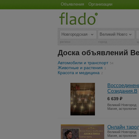
Объявления
Организации
регион
город
ц
Доска объявлений В
Автомобили и транспорт
54
Животные и растения
1
Красота и медицина
2
Воссоединени
Созидания.В
6 639 ₽
Великий Новгород
Магия, астрология
Онлайн тарол
Великий Новгород
Магия, астрология