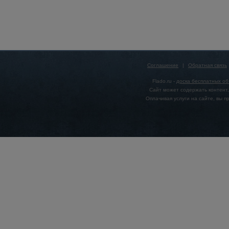
Соглашение
|
Обратная связь
Flado.ru -
доска бесплатных о
Сайт может содержать контент,
Оплачивая услуги на сайте, вы 