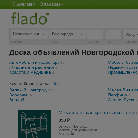
Объявления
Организации
-
регион
город
цена от
до
заголов
Доска объявлений Новгородской 
Автомобили и транспорт
Мебель, бытов
58
Животные и растения
Недвижимость
1
Красота и медицина
Промышленнос
2
Крупнейшие города
Все
Великий Новгород
Малая Вишер
200
Боровичи
Парфино
9
2
Валдай
Старая Русса
6
Металлическая кровать икеа для т
850 ₽
Великий Новгород
Мебель для дома и дачи
Компания