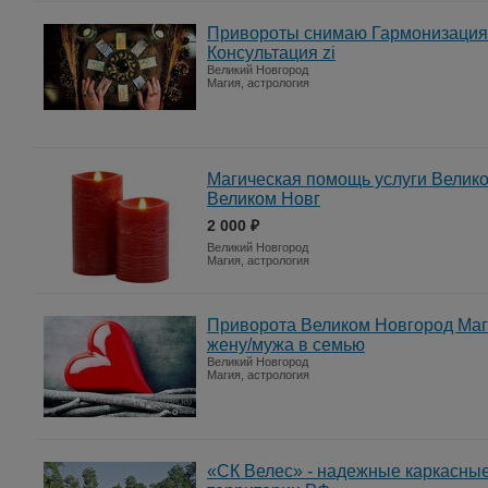
Привороты снимаю Гармонизация 
Консультация zi
Великий Новгород
Магия, астрология
Магическая помощь услуги Велик
Великом Новг
2 000 ₽
Великий Новгород
Магия, астрология
Приворота Великом Новгород Ма
жену/мужа в семью
Великий Новгород
Магия, астрология
«СК Велес» - надежные каркасные